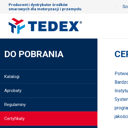
Producent i dystrybutor środków
smarowych dla motoryzacji i przemysłu
DO POBRANIA
CE
Potwie
Katalogi
Bardzo
Aprobaty
Instyt
System
Regulaminy
progra
jakośc
Certyfikaty