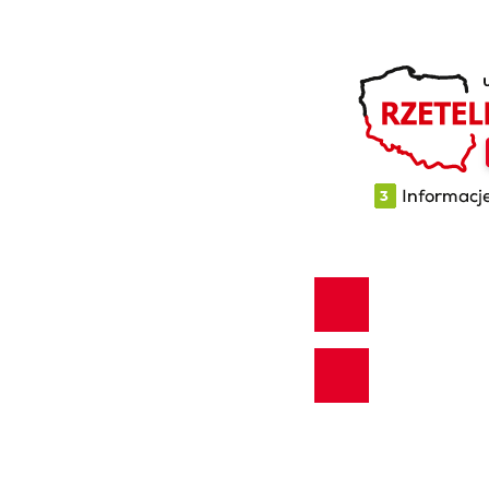
akt
tyka prywatności
ratorium
+48 44 
info@ted