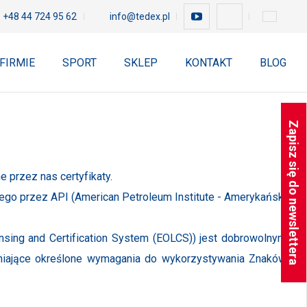
+48 44 724 95 62
info@tedex.pl
 FIRMIE
SPORT
SKLEP
KONTAKT
BLOG
Zapisz się do newslettera
 przez nas certyfikaty.
ego przez API (American Petroleum Institute - Amerykański
censing and Certification System (EOLCS)) jest dobrowolnym
ełniające określone wymagania do wykorzystywania Znaków