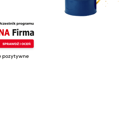
724 95 62
ex.pl