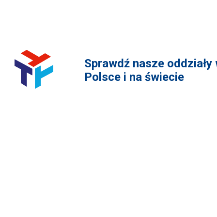
Sprawdź nasze oddziały
Polsce i na świecie
PRODUKTY
NA
Dla samochodów osobowych i dostawczych
Dla 
Dla samochodów ciężarowych i autobusów
O fir