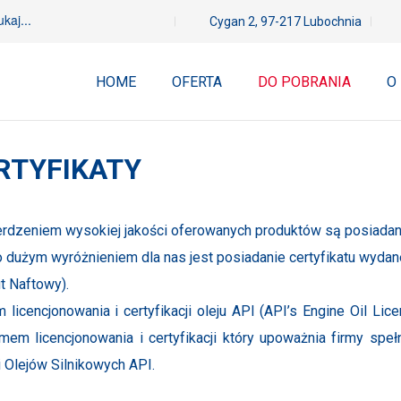
Cygan 2, 97-217 Lubochnia
HOME
OFERTA
DO POBRANIA
O
RTYFIKATY
rdzeniem wysokiej jakości oferowanych produktów są posiadane
 dużym wyróżnieniem dla nas jest posiadanie certyfikatu wydan
ut Naftowy).
 licencjonowania i certyfikacji oleju API (API’s Engine Oil Li
mem licencjonowania i certyfikacji który upoważnia firmy sp
i Olejów Silnikowych API.