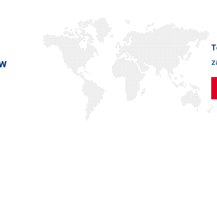
T
 w
z
 SKRÓTY
SKONTAKTUJ SIĘ
użytkowników
TEDEX S.A.
mie
Cygan 2, 97-217 Luboch