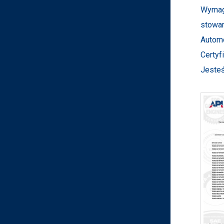
Wymag
stowa
Automo
Certyf
Jeste