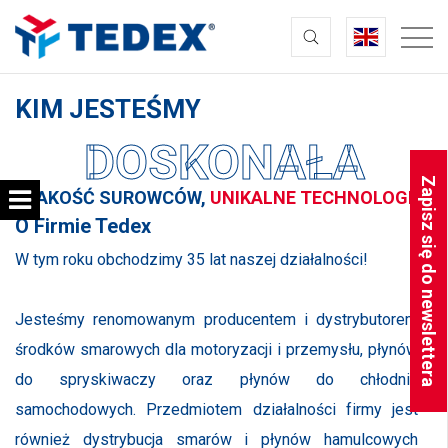
KIM JESTEŚMY
DOSKONAŁA
Zapisz się do newslettera
JAKOŚĆ SUROWCÓW,
UNIKALNE TECHNOLOGIE
O Firmie Tedex
W tym roku obchodzimy 35 lat naszej działalności!
Jesteśmy renomowanym producentem i dystrybutorem
środków smarowych dla motoryzacji i przemysłu, płynów
do spryskiwaczy oraz płynów do chłodnic
samochodowych. Przedmiotem działalności firmy jest
również dystrybucja smarów i płynów hamulcowych