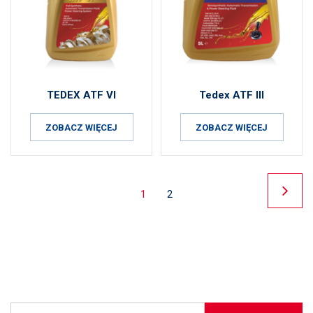
TEDEX ATF VI
Tedex ATF III
ZOBACZ WIĘCEJ
ZOBACZ WIĘCEJ
1
2
(Obecna)
NASTĘ
ZAPISZ SIĘ DO NEWSLETTERA