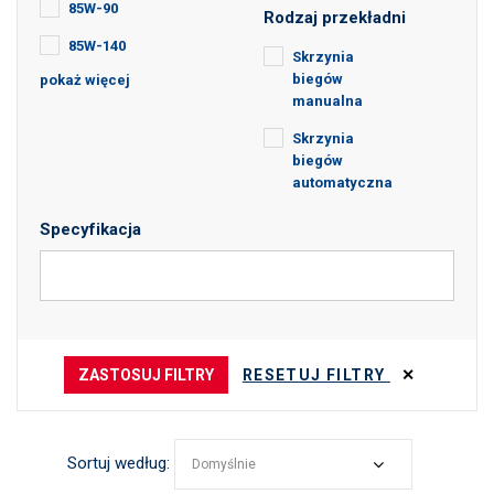
85W-90
Rodzaj przekładni
85W-140
Skrzynia
biegów
pokaż więcej
90
manualna
75W-80
Skrzynia
75W-90
biegów
automatyczna
75W-140
Specyfikacja
ZASTOSUJ FILTRY
RESETUJ FILTRY
Sortuj według:
Domyślnie