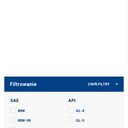
Skrzynia biegów jest nieodłącznym elementem
każdego pojazdu. Zastosowanie odpowiedniego
środka smarnego zabezpieczy i wydłuży żywotność
Twojej skrzyni biegów. Niezależnie czy w swoim
samochodzie posiadasz samochód ze skrzynią
biegów automatyczną czy manualną - w naszej
ofercie znajdziesz produkt idealny dla Twojego
pojazdu.
Filtrowanie
ZWIŃ
FILTRY
SAE
API
80W
GL-4
80W-90
GL-5