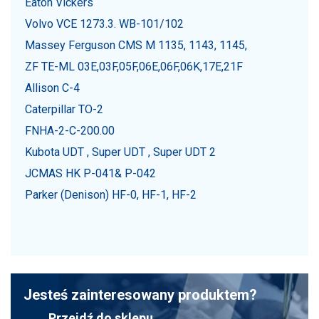
Eaton Vickers
Volvo VCE 1273.3. WB-101/102
Massey Ferguson CMS M 1135, 1143, 1145,
ZF TE-ML 03E,03F,05F,06E,06F,06K,17E,21F
Allison C-4
Caterpillar TO-2
FNHA-2-C-200.00
Kubota UDT , Super UDT , Super UDT 2
JCMAS HK P-041& P-042
Parker (Denison) HF-0, HF-1, HF-2
Jesteś zainteresowany produktem?
Przejdź do sklepu