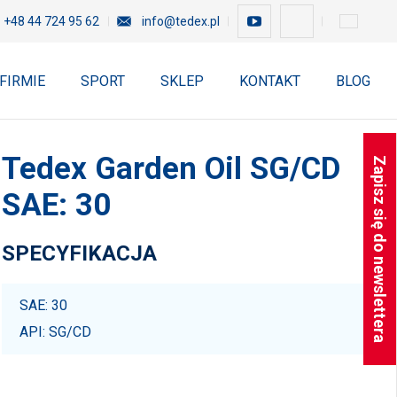
+48 44 724 95 62
info@tedex.pl
 FIRMIE
SPORT
SKLEP
KONTAKT
BLOG
Tedex Garden Oil SG/CD
Zapisz się do newslettera
SAE: 30
SPECYFIKACJA
SAE: 30
API: SG/CD