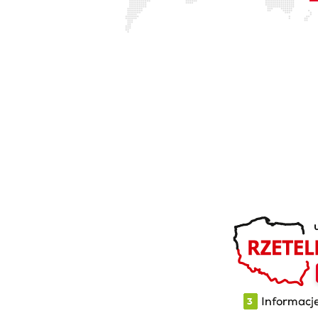
 SKRÓTY
SKONTAKTUJ SIĘ
użytkowników
TEDEX S.A.
mie
Cygan 2, 97-217 Luboch
akt
tyka prywatności
ratorium