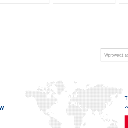
RA
T
 w
z