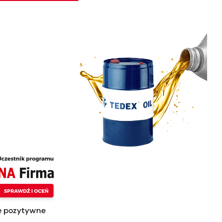
 Z NAMI
nia