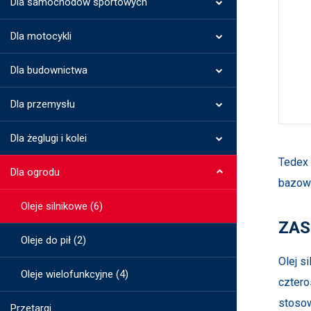
Dla samochodów sportowych
Dla motocykli
Dla budownictwa
Dla przemysłu
Dla żeglugi i kolei
Tedex 
Dla ogrodu
bazowy
Oleje silnikowe (6)
ZAS
Oleje do pił (2)
Olej s
Oleje wielofunkcyjne (4)
cztero
stosow
Przetargi