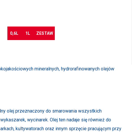
Jesteś zainteresowany produktem?
Przejdź do sklepu
0,6L
1L
ZESTAW
okojakościowych mineralnych, hydrorafinowanych olejów
alny olej przeznaczony do smarowania wszystkich
ykaszarek, wycinarek. Olej ten nadaje się również do
zarkach, kultywatorach oraz innym sprzęcie pracującym przy