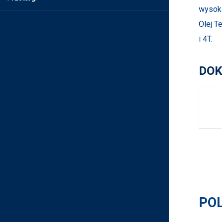
wysoki
Olej T
i 4T.
DOK
PO