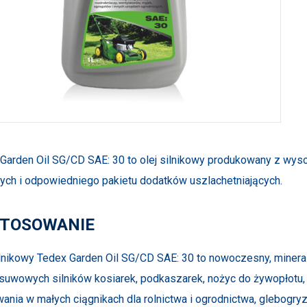
Garden Oil SG/CD SAE: 30 to olej silnikowy produkowany z wys
ch i odpowiedniego pakietu dodatków uszlachetniających.
TOSOWANIE
ilnikowy Tedex Garden Oil SG/CD SAE: 30 to nowoczesny, miner
suwowych silników kosiarek, podkaszarek, nożyc do żywopłotu, w
ania w małych ciągnikach dla rolnictwa i ogrodnictwa, glebogry