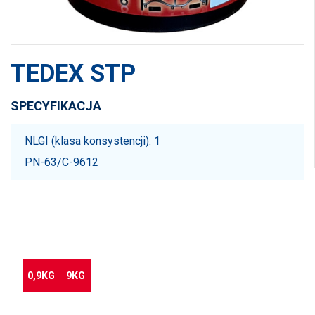
TEDEX STP
SPECYFIKACJA
NLGI (klasa konsystencji): 1
PN-63/C-9612
Jesteś zainteresowany produktem?
Przejdź do sklepu
0,9KG
9KG