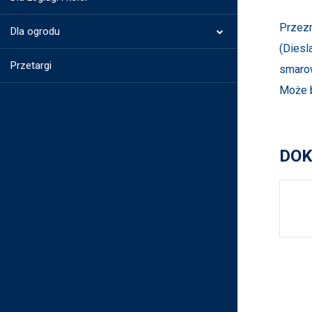
Przezn
Dla ogrodu
(Diesl
Przetargi
smarow
Może b
DOK