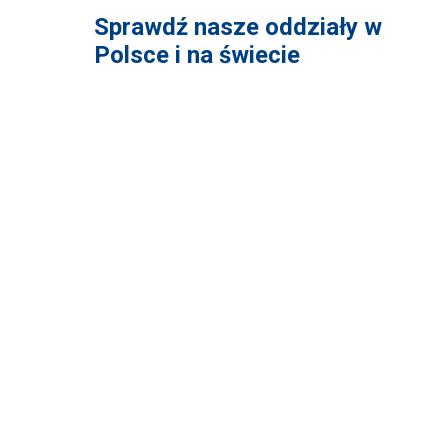
Sprawdź nasze oddziały w
Polsce i na świecie
PRODUKTY
NA
Dla samochodów osobowych i dostawczych
Dla 
Dla samochodów ciężarowych i autobusów
O fir
Dla samochodów sportowych
Kont
Dla samochodów terenowych
Poli