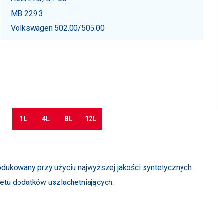
MB 229.3
Volkswagen 502.00/505.00
Jesteś zainteresowany produktem?
Przejdź do sklepu
1L
4L
8L
12L
odukowany przy użyciu najwyższej jakości syntetycznych
ietu dodatków uszlachetniających.