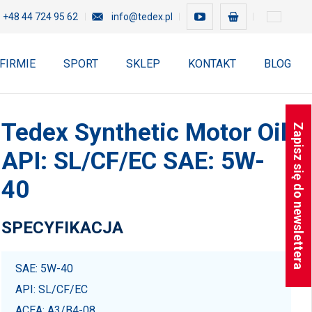
+48 44 724 95 62
info@tedex.pl
 FIRMIE
SPORT
SKLEP
KONTAKT
BLOG
Tedex Synthetic Motor Oil
Zapisz się do newslettera
API: SL/CF/EC SAE: 5W-
40
SPECYFIKACJA
SAE: 5W-40
API: SL/CF/EC
ACEA: A3/B4-08