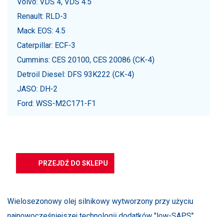
Volvo: VDS 4, VDS 4.5
Renault: RLD-3
Mack EOS: 4.5
Caterpillar: ECF-3
Cummins: CES 20100, CES 20086 (CK-4)
Detroil Diesel: DFS 93K222 (CK-4)
JASO: DH-2
Ford: WSS-M2C171-F1
Jesteś zainteresowany produktem?
PRZEJDŹ DO SKLEPU
Wielosezonowy olej silnikowy wytworzony przy użyciu
najnowocześniejszej technologii dodatków "low-SAPS"