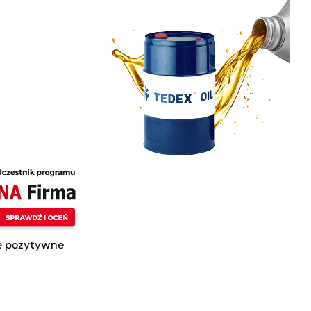
 Z NAMI
nia