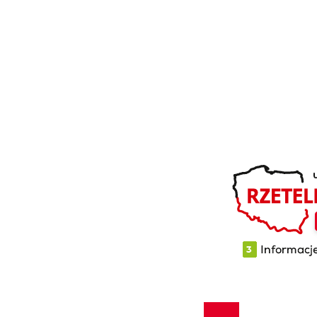
 SKRÓTY
SKONTAKTUJ SIĘ
użytkowników
TEDEX S.A.
mie
Cygan 2, 97-217 Luboch
akt
tyka prywatności
ratorium