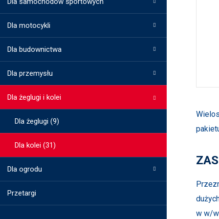
Dla samochodów sportowych
Dla motocykli
Dla budownictwa
Dla przemysłu
Dla żeglugi i kolei
Wielos
Dla żeglugi (9)
pakiet
Dla kolei (31)
ZAS
Dla ogrodu
Przezn
Przetargi
dużych
w w/w 