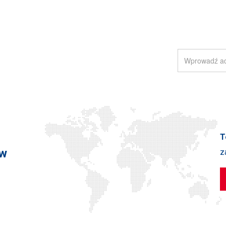
RA
T
 w
z