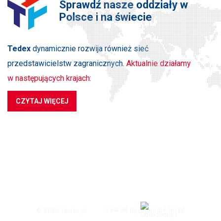
Sprawdź nasze oddziały w
Polsce i na świecie
Tedex
dynamicznie rozwija również sieć
przedstawicielstw zagranicznych.
Aktualnie działamy
w następujących krajach:
CZYTAJ WIĘCEJ
PRODUKTY
NA SKRÓTY
SKONTAKTUJ SIĘ Z NAMI
created by
undicom.pl
© 2026 Tedex.pl